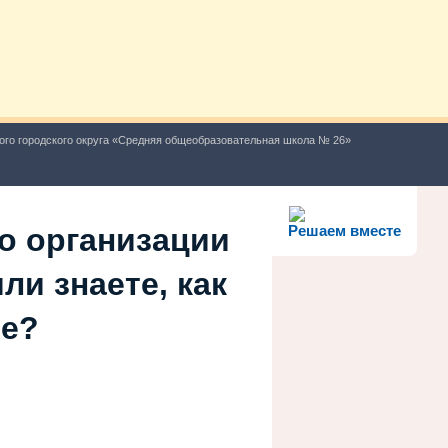
ого городского округа «Средняя общеобразовательная школа № 26»
о организации
Решаем вместе
ли знаете, как
ше?