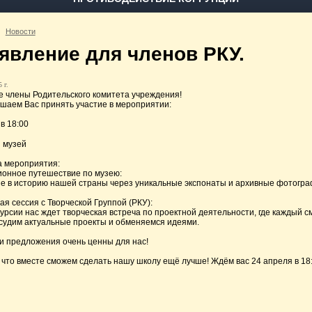
Новости
явление для членов РКУ.
 г.
 члены Родительского комитета учреждения!
шаем Вас принять участие в мероприятии:
в 18:00
 музей
 мероприятия:
сионное путешествие по музею:
е в историю нашей страны через уникальные экспонаты и архивные фотогра
ая сессия с Творческой Группой (РКУ):
курсии нас ждет творческая встреча по проектной деятельности, где каждый с
судим актуальные проекты и обменяемся идеями.
и предложения очень ценны для нас!
 что вместе сможем сделать нашу школу ещё лучше! Ждём вас 24 апреля в 18: