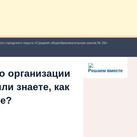
ого городского округа «Средняя общеобразовательная школа № 26»
о организации
Решаем вместе
ли знаете, как
ше?