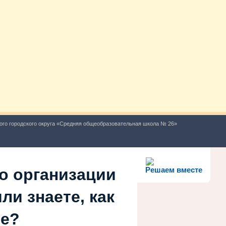
ого городского округа «Средняя общеобразовательная школа № 26»
о организации
Решаем вместе
ли знаете, как
ше?