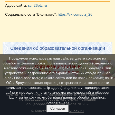
Адрес сайта:
sch26ptz.ru
Социальные сети "ВКонтакте":
https://vk.com/ptz_26
Сведения об образовательной организации
Продолжая использовать наш сайт, вы даете согласие на
обработку файлов cookie, пользовательских данных (сведения о
Организация питания.
местоположении; тип и версия ОС; тип и версия Браузера; тип
Ежедневные меню
устройства и разрешение его экрана; источник откуда пришел
на сайт пользователь; с какого сайта или по какой рекламе; язык
ОС и Браузера; какие страницы открывает и на какие кнопки
нажимает пользователь; ip-адрес) в целях функционирования
сайта и проведения статистических исследований и обзоров.
©2019г., муниципальное общеобразовательное учреждение
Если вы не хотите, чтобы ваши данные обрабатывались,
Петрозаводского городского округа «Средняя
покиньте сайт.
общеобразовательная школа № 26»
Согласен
© Конструктор сайтов
Nubex.ru