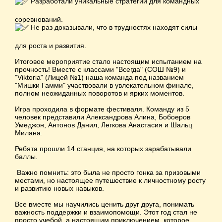
Разработали уникальные стратегии для командных
соревнований.
Не раз доказывали, что в трудностях находят силы
для роста и развития.
Итоговое мероприятие стало настоящим испытанием на
прочность! Вместе с классами "Всегда" (СОШ №9) и
"Viktoria" (Лицей №1) наша команда под названием
"Мишки Гамми" участвовали в увлекательном финале,
полном неожиданных поворотов и ярких моментов.
Игра проходила в формате фестиваля. Команду из 5
человек представили Александрова Алина, Бобоеров
Умеджон, Антонов Данил, Легкова Анастасия и Шальц
Милана.
Ребята прошли 14 станция, на которых зарабатывали
баллы.
Важно помнить: это была не просто гонка за призовыми
местами, но настоящее путешествие к личностному росту
и развитию новых навыков.
Все вместе мы научились ценить друг друга, понимать
важность поддержки и взаимопомощи. Этот год стал не
просто учебой, а настоящим приключением, которое