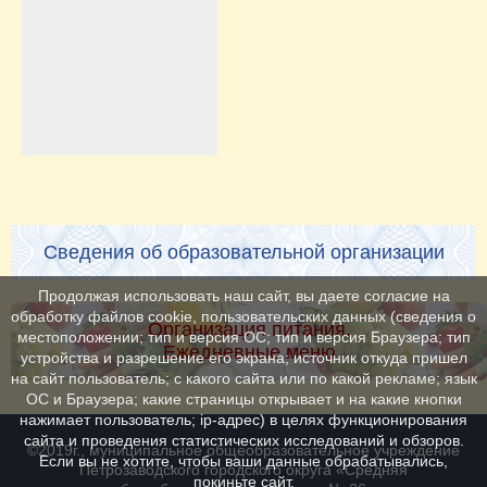
Сведения об образовательной организации
Продолжая использовать наш сайт, вы даете согласие на
обработку файлов cookie, пользовательских данных (сведения о
Организация питания.
местоположении; тип и версия ОС; тип и версия Браузера; тип
Ежедневные меню
устройства и разрешение его экрана; источник откуда пришел
на сайт пользователь; с какого сайта или по какой рекламе; язык
ОС и Браузера; какие страницы открывает и на какие кнопки
нажимает пользователь; ip-адрес) в целях функционирования
сайта и проведения статистических исследований и обзоров.
©2019г., муниципальное общеобразовательное учреждение
Если вы не хотите, чтобы ваши данные обрабатывались,
Петрозаводского городского округа «Средняя
покиньте сайт.