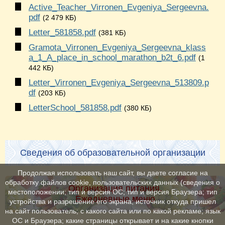
Active_Teacher_Virronen_Evgeniya_Sergeevna.
pdf
(2 479 КБ)
Letter_581858.pdf
(381 КБ)
Gramota_Virronen_Evgeniya_Sergeevna_klass
a_1_A_place_in_school_marathon_b2t_6.pdf
(1
442 КБ)
Letter_Virronen_Evgeniya_Sergeevna_513809.p
df
(203 КБ)
LetterSchool_581858.pdf
(380 КБ)
Сведения об образовательной организации
Продолжая использовать наш сайт, вы даете согласие на
обработку файлов cookie, пользовательских данных (сведения о
Организация питания.
местоположении; тип и версия ОС; тип и версия Браузера; тип
Ежедневные меню
устройства и разрешение его экрана; источник откуда пришел
на сайт пользователь; с какого сайта или по какой рекламе; язык
ОС и Браузера; какие страницы открывает и на какие кнопки