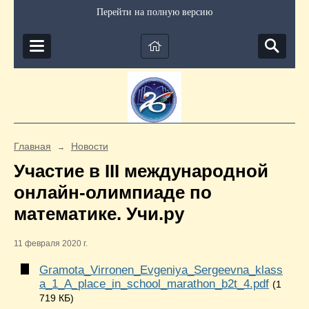
Перейти на полную версию
Главная
Новости
→
Участие в III международной
онлайн-олимпиаде по
математике. Учи.ру
11 февраля 2020 г.
Gramota_Virronen_Evgeniya_Sergeevna_klass
a_1_A_place_in_school_marathon_b2t_4.pdf
(1
719 КБ)