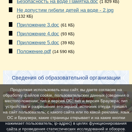
Безопасность на воде Памятка.doc
(1 829 КБ)
Не допустим гибели детей на воде - 2.jpg
(132 КБ)
Приложение 3.doc
(61 КБ)
Приложение 4.doc
(93 КБ)
Приложение 5.doc
(39 КБ)
Положение.pdf
(14 590 КБ)
Сведения об образовательной организации
Продолжая использовать наш сайт, вы даете согласие на
обработку файлов cookie, пользовательских данных (сведения о
Организация питания.
местоположении; тип и версия ОС; тип и версия Браузера; тип
Ежедневные меню
устройства и разрешение его экрана; источник откуда пришел
на сайт пользователь; с какого сайта или по какой рекламе; язык
ОС и Браузера; какие страницы открывает и на какие кнопки
нажимает пользователь; ip-адрес) в целях функционирования
сайта и проведения статистических исследований и обзоров.
©2019г., муниципальное общеобразовательное учреждение