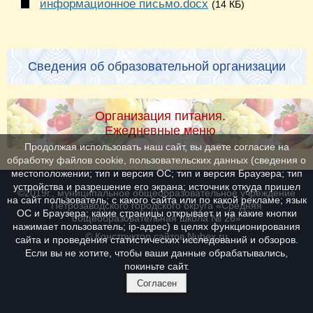
информационное письмо.docx
(14 КБ)
Сведения об образовательной организации
Организация питания.
Ежедневные меню
Продолжая использовать наш сайт, вы даете согласие на
обработку файлов cookie, пользовательских данных (сведения о
местоположении; тип и версия ОС; тип и версия Браузера; тип
устройства и разрешение его экрана; источник откуда пришел
©2019г., муниципальное общеобразовательное учреждение
на сайт пользователь; с какого сайта или по какой рекламе; язык
Петрозаводского городского округа «Средняя
ОС и Браузера; какие страницы открывает и на какие кнопки
общеобразовательная школа № 26»
нажимает пользователь; ip-адрес) в целях функционирования
© Конструктор сайтов
Nubex.ru
сайта и проведения статистических исследований и обзоров.
Если вы не хотите, чтобы ваши данные обрабатывались,
покиньте сайт.
Согласен