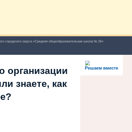
ого городского округа «Средняя общеобразовательная школа № 26»
о организации
Решаем вместе
ли знаете, как
ше?