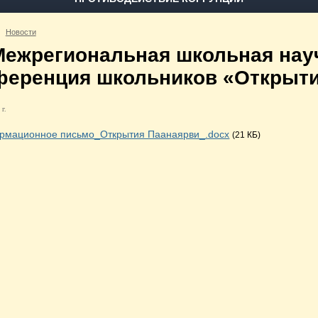
Новости
Межрегиональная школьная нау
ференция школьников «Открыти
 г.
рмационное письмо_Открытия Паанаярви_.docx
(21 КБ)