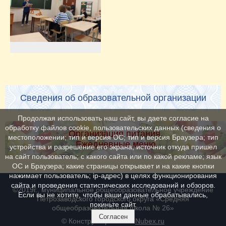
Сведения об образовательной организации
Продолжая использовать наш сайт, вы даете согласие на
обработку файлов cookie, пользовательских данных (сведения о
Организация питания.
местоположении; тип и версия ОС; тип и версия Браузера; тип
Ежедневные меню
устройства и разрешение его экрана; источник откуда пришел
на сайт пользователь; с какого сайта или по какой рекламе; язык
ОС и Браузера; какие страницы открывает и на какие кнопки
нажимает пользователь; ip-адрес) в целях функционирования
сайта и проведения статистических исследований и обзоров.
©2019г., муниципальное общеобразовательное учреждение
Если вы не хотите, чтобы ваши данные обрабатывались,
Петрозаводского городского округа «Средняя
покиньте сайт.
общеобразовательная школа № 26»
Согласен
© Конструктор сайтов
Nubex.ru