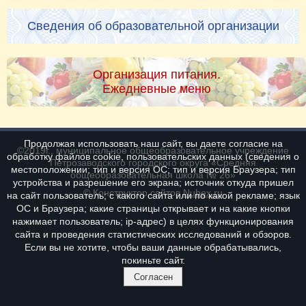
Сведения об образовательной организации
Организация питания.
Ежедневные меню
Продолжая использовать наш сайт, вы даете согласие на
©2019г., муниципальное общеобразовательное учреждение
обработку файлов cookie, пользовательских данных (сведения о
Петрозаводского городского округа «Средняя
местоположении; тип и версия ОС; тип и версия Браузера; тип
общеобразовательная школа № 26»
устройства и разрешение его экрана; источник откуда пришел
© Конструктор сайтов
Nubex.ru
на сайт пользователь; с какого сайта или по какой рекламе; язык
ОС и Браузера; какие страницы открывает и на какие кнопки
нажимает пользователь; ip-адрес) в целях функционирования
сайта и проведения статистических исследований и обзоров.
Если вы не хотите, чтобы ваши данные обрабатывались,
покиньте сайт.
Согласен