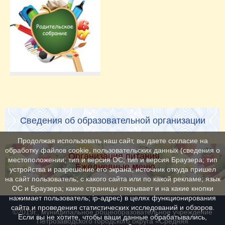
Сведения об образовательной организации
Продолжая использовать наш сайт, вы даете согласие на
обработку файлов cookie, пользовательских данных (сведения о
Организация питания.
местоположении; тип и версия ОС; тип и версия Браузера; тип
Ежедневные меню
устройства и разрешение его экрана; источник откуда пришел
на сайт пользователь; с какого сайта или по какой рекламе; язык
ОС и Браузера; какие страницы открывает и на какие кнопки
нажимает пользователь; ip-адрес) в целях функционирования
сайта и проведения статистических исследований и обзоров.
©2019г., муниципальное общеобразовательное учреждение
Если вы не хотите, чтобы ваши данные обрабатывались,
Петрозаводского городского округа «Средняя