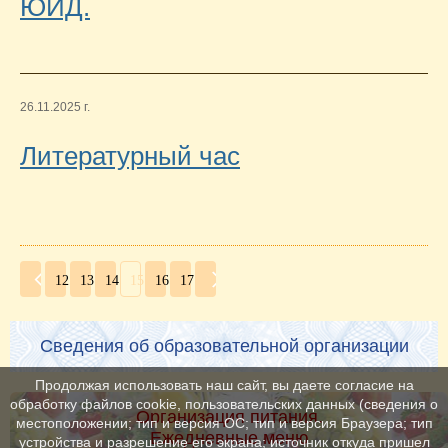
ЮИД.
26.11.2025 г.
Литературный час
12
13
14
15
16
17
Сведения об образовательной организации
Продолжая использовать наш сайт, вы даете согласие на
обработку файлов cookie, пользовательских данных (сведения о
Организация питания.
местоположении; тип и версия ОС; тип и версия Браузера; тип
Ежедневные меню
устройства и разрешение его экрана; источник откуда пришел