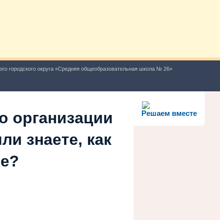
ого городского округа «Средняя общеобразовательная школа № 26»
о организации
Решаем вместе
ли знаете, как
ше?