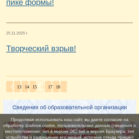
пике формы!
25.11.2025 г.
Творческий взрыв!
13
14
15
16
17
18
Сведения об образовательной организации
Продолжая использовать наш сайт, вы даете согласие на
обработку файлов cookie, пользовательских данных (сведения о
Организация питания.
местоположении; тип и версия ОС; тип и версия Браузера; тип
Ежедневные меню
устройства и разрешение его экрана; источник откуда пришел